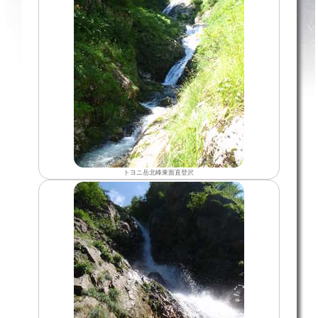
トヨニ岳北峰東面直登沢