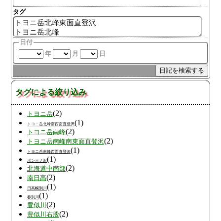
タグ
日付
年
月
日
タグによる絞り込み
(2)
トヨニ岳
(1)
トヨニ岳北峰南西面直登沢
(2)
トヨニ岳南峰
(2)
トヨニ岳南峰南東面直登沢
(1)
トヨニ岳南峰西面直登沢
(1)
ポン三ノ沢
(2)
北海道中南部
(2)
南日高
(1)
日高幌別川
(1)
春別川
(2)
豊似川
(2)
豊似川右股