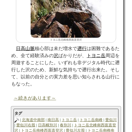
トヨニ岳北峰南西面直登沢
日高山脈
核心部は未だ増水で
遡行
は困難であるた
め、全て経験済みの
沢
ばかりだが、
トヨニ岳
周辺を
周遊することにした。いずれも非デジタル時代に遡
行した沢のため、新鮮な気持ちで遡行出来た。そし
て、以前の自分との実力差を思い知らされる山行に
もなった。
～続きがあります～
タグ
北海道中南部
南日高
トヨニ岳
トヨニ岳南峰
豊似川
豊似川右股
日高幌別川
春別川
トヨニ岳北峰南西面直登
沢
トヨニ岳南峰西面直登沢
豊似川左股
トヨニ岳南峰南