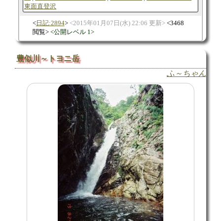
東面直登沢
日記:2894
2015年01月07日(水) 22:06 更新
3468
閲覧
公開レベル 1
豊似川～トヨニ岳
ふ～ちゃん