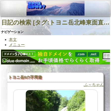
日記の検索 [タグ:トヨニ岳北峰東面直登沢 トヨニ岳北峰 日高山脈 山行記録] 01～02(02件中)
ナビゲーション
本文
メニュー
トヨニ岳8の字周遊
ふ～ちゃん