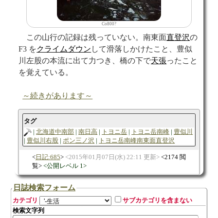
Co800?
この山行の記録は残っていない。南東面
直登沢
の
F3 を
クライムダウン
して滑落しかけたこと、豊似
川左股の本流に出て力つき、橋の下で
天張
ったこと
を覚えている。
～続きがあります～
タグ
北海道中南部
南日高
トヨニ岳
トヨニ岳南峰
豊似川
豊似川右股
ポン三ノ沢
トヨニ岳南峰南東面直登沢
日記:685
2015年01月07日(水) 22:11 更新
2174 閲
覧
公開レベル 1
日誌検索フォーム
カテゴリ
サブカテゴリを含まない
検索文字列